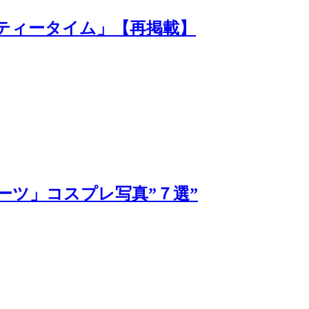
「ティータイム」【再掲載】
ーツ」コスプレ写真”７選”