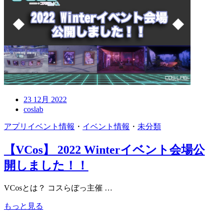
23 12月 2022
coslab
アプリイベント情報
・
イベント情報
・
未分類
【VCos】 2022 Winterイベント会場公
開しました！！
VCosとは？ コスらぼっ主催 …
もっと見る