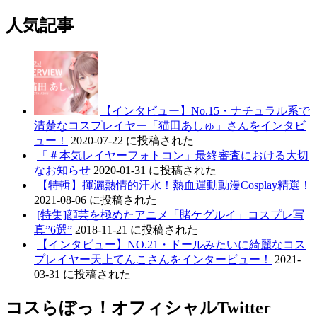
人気記事
【インタビュー】No.15・ナチュラル系で
清楚なコスプレイヤー「猫田あしゅ」さんをインタビ
ュー！
2020-07-22 に投稿された
「＃本気レイヤーフォトコン」最終審査における大切
なお知らせ
2020-01-31 に投稿された
【特輯】揮灑熱情的汗水！熱血運動動漫Cosplay精選！
2021-08-06 に投稿された
[特集]顔芸を極めたアニメ「賭ケグルイ」コスプレ写
真”6選”
2018-11-21 に投稿された
【インタビュー】NO.21・ドールみたいに綺麗なコス
プレイヤー天上てんこさんをインタービュー！
2021-
03-31 に投稿された
コスらぼっ！オフィシャルTwitter