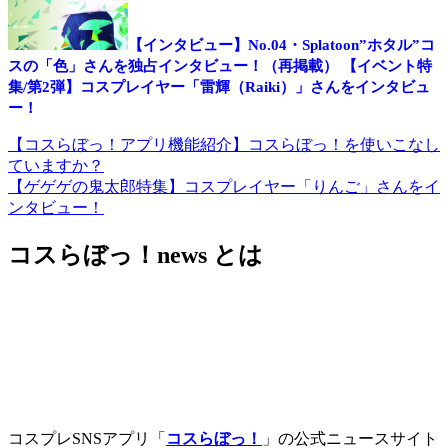
【インタビュー】No.04・Splatoon”ホタル”コ
スの「色」さんを独占インタビュー！（再掲載）
【イベント特
集/第2弾】コスプレイヤー「雷輝（Raiki）」さんをインタビュ
ー！
【コスらぼっ！アプリ機能紹介】コスらぼっ！を使いこなし
投
ていますか？
稿
【ゲゲゲの鬼太郎特集】コスプレイヤー「りんご」さんをイ
ンタビュー！
ナ
ビ
コスらぼっ！news とは
ゲ
ー
シ
ョ
ン
コスプレSNSアプリ「
コスらぼっ！
」の公式ニュースサイト