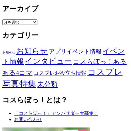
アーカイブ
ア
ー
カテゴリー
カ
イ
ブ
お知らせ
イベン
アプリイベント情報
お知らせ
インタビュー
ト情報
コスらぼっ！ある
コスプレ
ある4コマ
コスプレお役立ち情報
写真特集
未分類
コスらぼっ！とは？
「コスらぼっ！」アンバサダー大募集！
お問い合わせ