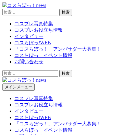
Skip
to
検
content
コスらぼっ！news
索:
(Press
コスプレ写真特集
Enter)
コスプレお役立ち情報
インタビュー
コスらぼっ!WEB
「コスらぼっ！」アンバサダー大募集！
コスらぼっ！イベント情報
お問い合わせ
検
索:
メインメニュー
コスらぼっ！news
コスプレ写真特集
コスプレお役立ち情報
インタビュー
コスらぼっ!WEB
「コスらぼっ！」アンバサダー大募集！
コスらぼっ！イベント情報