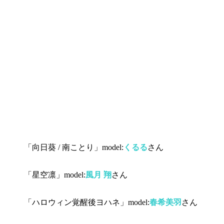
「向日葵 / 南ことり」model:
くるる
さん
「星空凛」model:
風月 翔
さん
「ハロウィン覚醒後ヨハネ」model:
春希美羽
さん