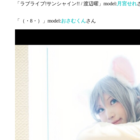
「ラブライブ!サンシャイン!! / 渡辺曜」model:
月宮せれ
「（・8・）」model:
おさむくん
さん