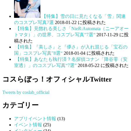
【特集】雪の日に見たくなる「雪」関連
のコスプレ写真7選
2018-01-22 に投稿された
【特集】見惚れる美しさ「NieR:Automata（ニーアオー
トマタ）」の世界、コスプレ写真”7選”
2017-11-29 に投
稿された
【特集】『美しさ』と『儚さ』が入れ混じる「宝石の
国」コスプレ写真”8選“
2018-01-04 に投稿された
【特集】あなたも執行済？名探偵コナン「降谷零（安
室透）」のコスプレ写真“7選”
2018-05-22 に投稿された
コスらぼっ！オフィシャルTwitter
Tweets by coslab_official
カテゴリー
アプリイベント情報
(13)
イベント情報
(25)
インタビュー
(34)