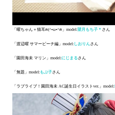
「曜ちゃん＋猫耳ฅ(^•ω•^ฅ」model:
望月もち子＊
さん
「渡辺曜 サマービーチ編」model:
しおりん
さん
「園田海未 マリン」model:
にじまる
さん
「無題」model:
もぶ子
さん
「ラブライブ！園田海未 AC誕生日イラストver.」model: