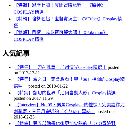
【特輯】遊歷七國！展開冒險旅程！ 《原神》
COSPLAY精選
【特輯】強勢崛起！虛擬實況主‼️《VTuber》Cosplay精
選
【特輯】目標！成為寶可夢大師！《Pokémon》
COSPLAY精選
人気記事
【特集】「刀劍亂舞」加州清光Cosplay精選！
posted
on 2017-12-11
【特集】雪之日一定會想看！與「雪」相關的Cosplay精
選照！
posted on 2018-01-22
【特集】頹幻的世界「尼爾自動人形」Cosplay精選！
posted on 2017-11-29
【Interview】No.09・男角Cosplayer的憧憬！完美詮釋刀
劍亂舞、三日月宗近的「くりゅ」專訪！
posted on
2018-02-23
【特集】第五部動畫化後更加火熱的「JOJO冒險野