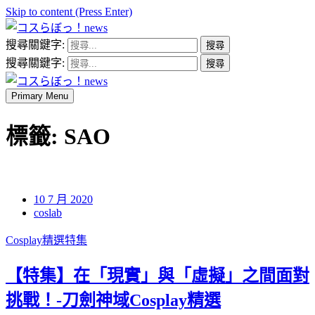
Skip to content (Press Enter)
搜尋關鍵字:
コスらぼっ！news
搜尋關鍵字:
Primary Menu
コスらぼっ！news
標籤:
SAO
10 7 月 2020
coslab
Cosplay精選特集
【特集】在「現實」與「虛擬」之間面對
挑戰！-刀劍神域Cosplay精選