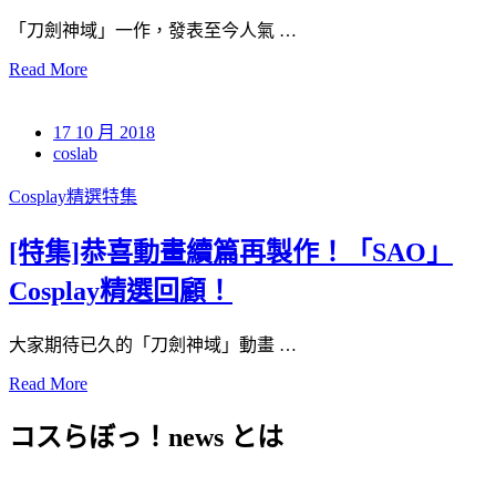
「刀劍神域」一作，發表至今人氣 …
Read More
17 10 月 2018
coslab
Cosplay精選特集
[特集]恭喜動畫續篇再製作！「SAO」
Cosplay精選回顧！
大家期待已久的「刀劍神域」動畫 …
Read More
コスらぼっ！news とは