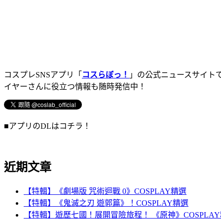
コスプレSNSアプリ「
コスらぼっ！
」の公式ニュースサイト
イヤーさんに役立つ情報も随時発信中！
■アプリのDLはコチラ！
近期文章
【特輯】《劇場版 咒術迴戰 0》COSPLAY精選
【特輯】《鬼滅之刃 遊郭篇》！COSPLAY精選
【特輯】遊歷七國！展開冒險旅程！ 《原神》COSPLA