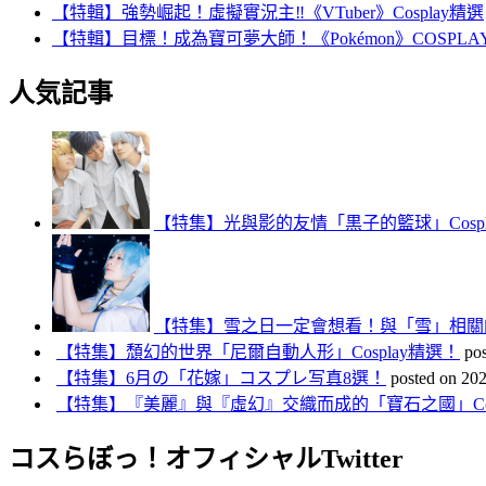
【特輯】強勢崛起！虛擬實況主‼️《VTuber》Cosplay精選
【特輯】目標！成為寶可夢大師！《Pokémon》COSPLA
人気記事
【特集】光與影的友情「黒子的籃球」Cospl
【特集】雪之日一定會想看！與「雪」相關的C
【特集】頹幻的世界「尼爾自動人形」Cosplay精選！
po
【特集】6月の「花嫁」コスプレ写真8選！
posted on 20
【特集】『美麗』與『虛幻』交織而成的「寶石之國」Cos
コスらぼっ！オフィシャルTwitter