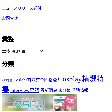
ニュースリリース送付
お問合せ
彙整
彙整
分類
Cosplay精選特
Coslab!有Ｏ有Ｏ四格漫
APP活動
集
interview專訪
最新消息
活動情報
未分類