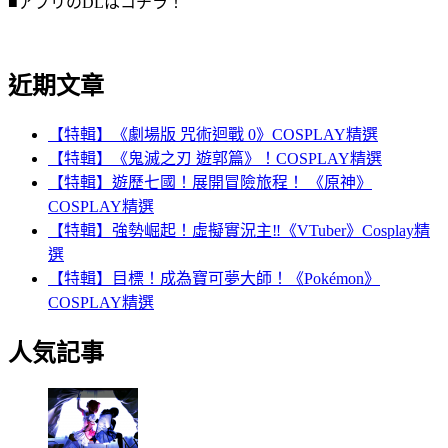
■アプリのDLはコチラ！
近期文章
【特輯】《劇場版 咒術迴戰 0》COSPLAY精選
【特輯】《鬼滅之刃 遊郭篇》！COSPLAY精選
【特輯】遊歷七國！展開冒險旅程！ 《原神》
COSPLAY精選
【特輯】強勢崛起！虛擬實況主‼️《VTuber》Cosplay精
選
【特輯】目標！成為寶可夢大師！《Pokémon》
COSPLAY精選
人気記事