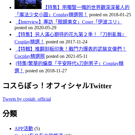
【特集】用獨豎一幟的世界觀深深著人的
「魔法少女小圓」Cosplay精選照！
posted on 2018-01-25
【Interview】專訪「眼鏡美女」Coser「伊波ユリ」
posted on 2020-05-29
【特集】另人滿心期待的花丸第２季！『刀劍亂舞』
Cosplay精選！
posted on 2017-11-24
【特輯】推翻刻板印象！戰鬥力爆表的武裝女僕們！
Cocplay精選照
posted on 2021-05-11
[特集]繁華的編章「平安時代x刀劍男子」Cosplay精
選！
posted on 2018-11-27
コスらぼっ！オフィシャルTwitter
Tweets by coslab_official
分類
APP活動
(5)