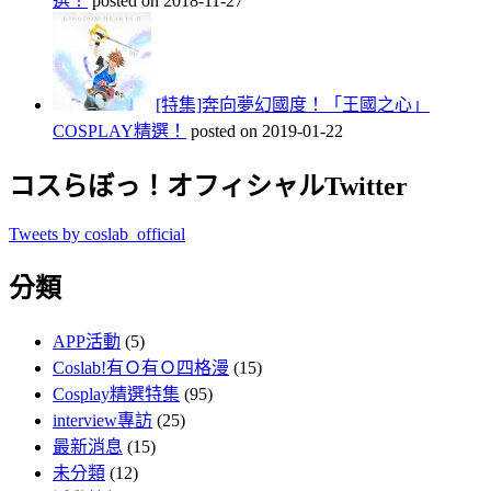
選！
posted on 2018-11-27
[特集]奔向夢幻國度！「王國之心」
COSPLAY精選！
posted on 2019-01-22
コスらぼっ！オフィシャルTwitter
Tweets by coslab_official
分類
APP活動
(5)
Coslab!有Ｏ有Ｏ四格漫
(15)
Cosplay精選特集
(95)
interview專訪
(25)
最新消息
(15)
未分類
(12)