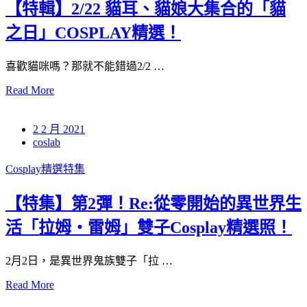
【特輯】2/22 貓耳、貓娘大集合的「貓
之日」COSPLAY精選！
喜歡貓咪嗎？那就不能錯過2/2 …
Read More
2 2 月 2021
coslab
Cosplay精選特集
【特集】第2彈！Re:從零開始的異世界生
活「拉姆・雷姆」雙子Cosplay精選照！
2月2日，是異世界鬼族雙子「拉 …
Read More