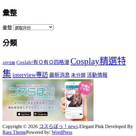
彙整
彙整
分類
Cosplay精選特
Coslab!有Ｏ有Ｏ四格漫
APP活動
集
interview專訪
最新消息
活動情報
未分類
Copyright © 2026
コスらぼっ！news
.
Elegant Pink
Developed By
Rara Theme
Powered by:
WordPress