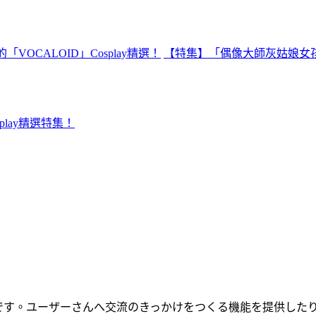
VOCALOID」Cosplay精選！
【特集】「偶像大師灰姑娘女孩」「L
splay精選特集！
です。ユーザーさんへ交流のきっかけをつくる機能を提供した