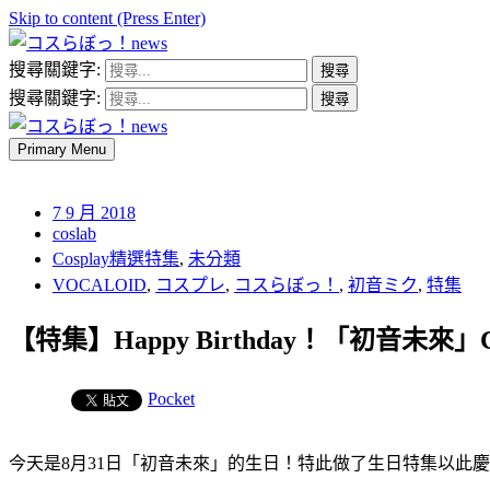
Skip to content (Press Enter)
搜尋關鍵字:
コスらぼっ！news
搜尋關鍵字:
Primary Menu
コスらぼっ！news
7 9 月 2018
coslab
Cosplay精選特集
,
未分類
VOCALOID
,
コスプレ
,
コスらぼっ！
,
初音ミク
,
特集
【特集】Happy Birthday！「初音未來」C
Pocket
今天是8月31日「初音未來」的生日！特此做了生日特集以此慶