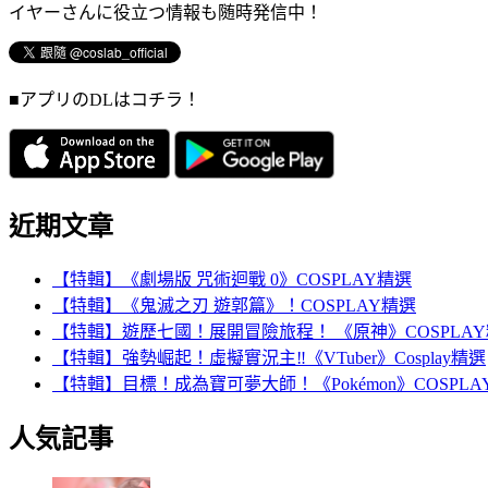
イヤーさんに役立つ情報も随時発信中！
■アプリのDLはコチラ！
近期文章
【特輯】《劇場版 咒術迴戰 0》COSPLAY精選
【特輯】《鬼滅之刃 遊郭篇》！COSPLAY精選
【特輯】遊歷七國！展開冒險旅程！ 《原神》COSPLA
【特輯】強勢崛起！虛擬實況主‼️《VTuber》Cosplay精選
【特輯】目標！成為寶可夢大師！《Pokémon》COSPLA
人気記事