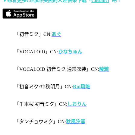
▼想看更多Cosplay美照的人趕快來下載「
Coslab!
」吧！
「初音ミク」CN:
あぐ
「VOCALOID」CN:
ひなちゅん
「VOCALOID 初音ミク 通常衣装」CN:
陵雅
「初音ミク?中秋明月」CN:
Rui琉唯
「千本桜 初音ミク」CN:
しおりん
「タンチョウミク」CN:
秋風汐音