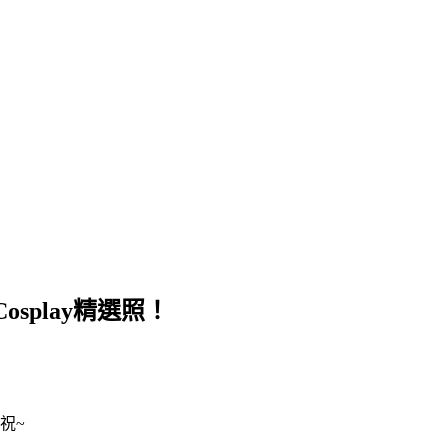
osplay精選照！
祝~