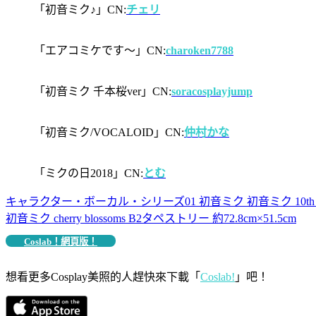
「初音ミク♪」CN:
チェリ
「エアコミケです～」CN:
charoken7788
「初音ミク 千本桜ver」CN:
soracosplayjump
「初音ミク/VOCALOID」CN:
仲村かな
「ミクの日2018」CN:
とむ
キャラクター・ボーカル・シリーズ01 初音ミク 初音ミク 10th Anni
初音ミク cherry blossoms B2タペストリー 約72.8cm×51.5cm
Coslab！網頁版！
想看更多Cosplay美照的人趕快來下載「
Coslab!
」吧！