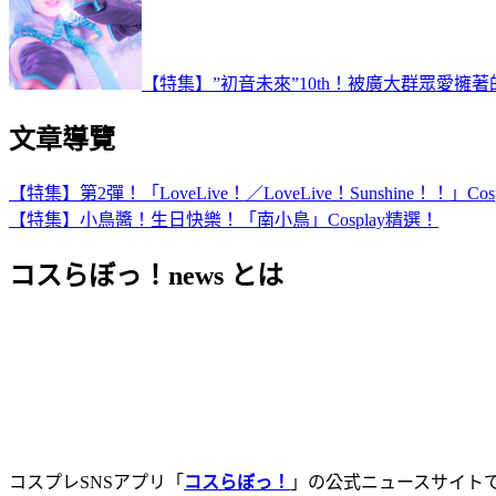
【特集】”初音未來”10th！被廣大群眾愛擁著的「
文章導覽
【特集】第2彈！「LoveLive！／LoveLive！Sunshine！！」Co
【特集】小鳥醬！生日快樂！「南小鳥」Cosplay精選！
コスらぼっ！news とは
コスプレSNSアプリ「
コスらぼっ！
」の公式ニュースサイト