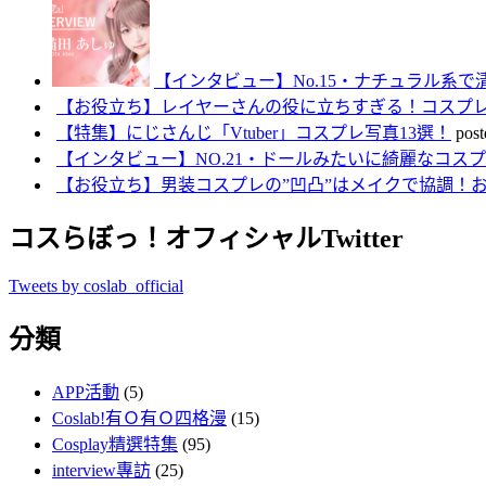
【インタビュー】No.15・ナチュラル系
【お役立ち】レイヤーさんの役に立ちすぎる！コスプレ
【特集】にじさんじ「Vtuber」コスプレ写真13選！
post
【インタビュー】NO.21・ドールみたいに綺麗なコ
【お役立ち】男装コスプレの”凹凸”はメイクで協調！
コスらぼっ！オフィシャルTwitter
Tweets by coslab_official
分類
APP活動
(5)
Coslab!有Ｏ有Ｏ四格漫
(15)
Cosplay精選特集
(95)
interview專訪
(25)