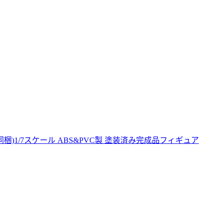
カイブ」同梱)1/7スケール ABS&PVC製 塗装済み完成品フィギュア