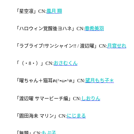
「星空凛」CN:
風月 翔
「ハロウィン覚醒後ヨハネ」CN:
春希美羽
「ラブライブ!サンシャイン!! / 渡辺曜」CN:
月宮せれ
「（・8・）」CN:
おさむくん
「曜ちゃん＋猫耳ฅ(^•ω•^ฅ」CN:
望月もち子＊
「渡辺曜 サマービーチ編」CN:
しおりん
「園田海未 マリン」CN:
にじまる
「無題」CN:
もぶ子