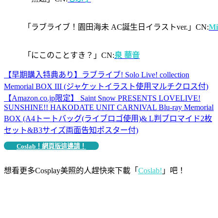
「ラブライブ！園田海未 AC誕生日イラストver.」CN:
Mi
「にこのことすき？」CN:
泉 華音
【早期購入特典あり】ラブライブ! Solo Live! collection
Memorial BOX III (ジャケットイラスト使用マルチクロス付)
【Amazon.co.jp限定】 Saint Snow PRESENTS LOVELIVE!
SUNSHINE!! HAKODATE UNIT CARNIVAL Blu-ray Memorial
BOX (A4トートバッグ(ライブロゴ使用)& L判ブロマイド2枚
セット&B3サイズ両面告知ポスター付)
Coslab！網頁版這邊請！
想看更多Cosplay美照的人趕快來下載「
Coslab!
」吧！