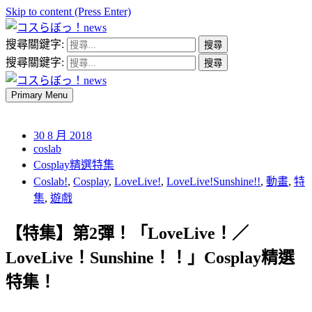
Skip to content (Press Enter)
搜尋關鍵字:
コスらぼっ！news
搜尋關鍵字:
Primary Menu
コスらぼっ！news
30 8 月 2018
coslab
Cosplay精選特集
Coslab!
,
Cosplay
,
LoveLive!
,
LoveLive!Sunshine!!
,
動畫
,
特
集
,
遊戲
【特集】第2彈！「LoveLive！／
LoveLive！Sunshine！！」Cosplay精選
特集！