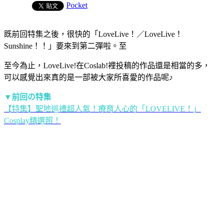
Pocket
既前回特集之後，很快的「LoveLive！／LoveLive！
Sunshine！！」要來到第二彈啦。至
至今為止，LoveLive!在Coslab!裡投稿的作品還是相當的多，
可以感覺出來真的是一部被大家所喜愛的作品呢♪
▼前回の特集
【特集】聖地巡禮超人氣！療育人心的「LOVELIVE！」
Cosplay精選照！