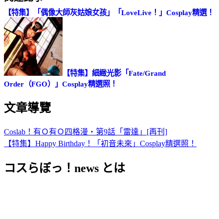
【特集】「偶像大師灰姑娘女孩」「LoveLive！」Cosplay精選！
【特集】細緻光影「Fate/Grand
Order（FGO）」Cosplay精選照！
文章導覽
Coslab！有Ｏ有Ｏ四格漫・第9話「雷達」[再刊]
【特集】Happy Birthday！「初音未來」Cosplay精選照！
コスらぼっ！news とは