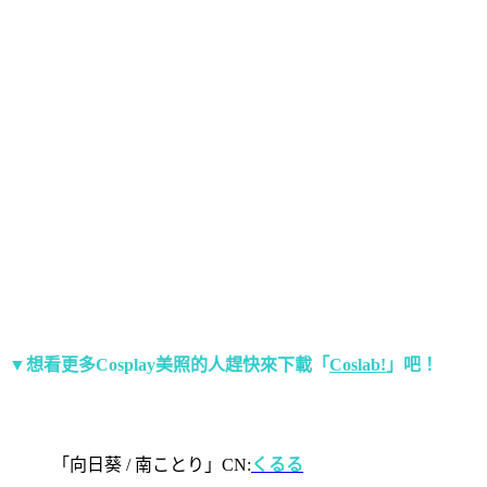
▼想看更多Cosplay美照的人趕快來下載「
Coslab!
」吧！
「向日葵 / 南ことり」CN:
くるる