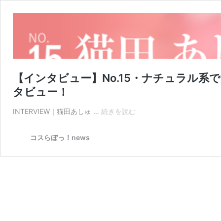
【インタビュー】No.15・ナチュラル
タビュー！
【イ
INTERVIEW｜猫田あしゅ …
続きを読む
ン
タ
コスらぼっ！news
ビ
ュ
ー】
No.15・
ナ
チ
ュ
ラ